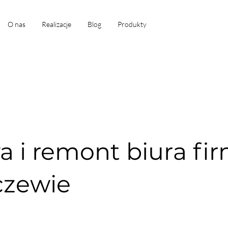
O nas
Realizacje
Blog
Produkty
 i remont biura fi
czewie